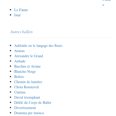
e
Le Faune
Istar
Autres ballets
Adélaïde ou le langage des fleurs
Aeneas
Alexandre le Grand
Aubade
Bacchus et Ariane
Blanche-Neige
Boléro
Chemin de lumière
Chota Roustaveli
Cinéma
David triomphant
Défilé du Corps de Ballet
Divertissement
Dramma per musica