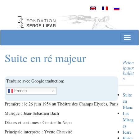
Skip
to
content
Site officiel de la Fondation Serge Lifar
T
o
g
Suite en ré majeur
g
Princ
l
ipaux
e
ballet
n
s
Traduire avec Google traduction:
a
v
French
Suite
i
en
g
Première : le 26 juin 1954 au Théâtre des Champs Elysées, Paris
Blanc
a
Musique : Jean-Sébastien Bach
Les
t
Mirag
Décors et costumes : Constantin Nepo
i
es
o
Principale interprète : Yvette Chauviré
Icare
n
Phèdr