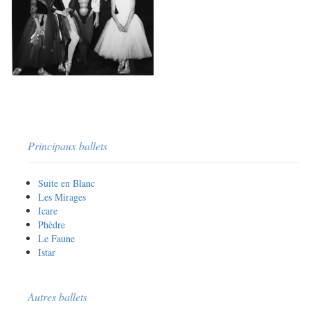
Principaux ballets
Suite en Blanc
Les Mirages
Icare
Phèdre
Le Faune
Istar
Autres ballets