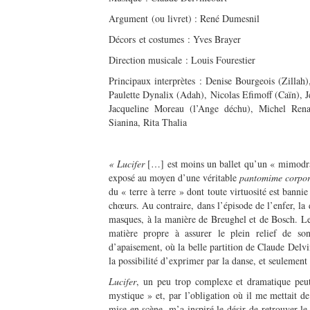
Argument (ou livret) : René Dumesnil
Décors et costumes : Yves Brayer
Direction musicale : Louis Fourestier
Principaux interprètes : Denise Bourgeois (Zillah
Paulette Dynalix (Adah), Nicolas Efimoff (Caïn),
Jacqueline Moreau (l’Ange déchu), Michel Renau
Sianina, Rita Thalia
« Lucifer
[…] est moins un ballet qu’un « mimodra
exposé au moyen d’une véritable
pantomime corpor
du « terre à terre » dont toute virtuosité est bannie
chœurs. Au contraire, dans l’épisode de l’enfer, la 
masques, à la manière de Breughel et de Bosch. Les
matière propre à assurer le plein relief de s
d’apaisement, où la belle partition de Claude Delvi
la possibilité d’exprimer par la danse, et seulement 
Lucifer
, un peu trop complexe et dramatique peut
mystique » et, par l’obligation où il me mettait d
mise en scène, m’a inspiré le désir de retrouver le