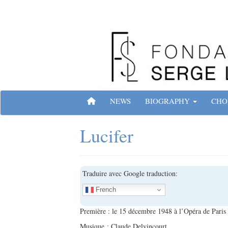
Skip
to
content
Site officiel de la Fondation Serge Lifar
HOME
NEWS
BIOGRAPHY
CHO
Lucifer
Traduire avec Google traduction:
French
Première : le 15 décembre 1948 à l’Opéra de Paris
Musique : Claude Delvincourt