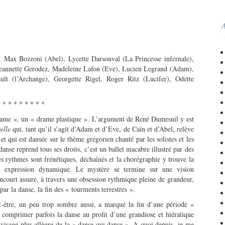
A
), Max Bozzoni (Abel), Lycette Darsonval (La Princesse infernale),
 Jeannette Gerodez, Madeleine Lafon (Eve), Lucien Legrand (Adam),
lt (l’Archange), Georgette Rigel, Roger Ritz (Lucifer), Odette
* * * * * * * *
me », un « drame plastique ». L’argument de René Dumesnil y est
elle
qui, tant qu’il s’agit d’Adam et d’Eve, de Caïn et d’Abel, relève
 et qui est dansée sur le thème grégorien chanté par les solistes et les
danse reprend tous ses droits, c’est un ballet macabre illustré par des
 rythmes sont frénétiques, déchaînés et la chorégraphie y trouve la
on expression dynamique. Le mystère se termine sur une vision
ncourt assure, à travers une obsession rythmique pleine de grandeur,
par la danse, la fin des « tourments terrestres ».
-être, un peu trop sombre aussi, a marqué la fin d’une période «
e comprimer parfois la danse au profit d’une grandiose et hiératique
 visage plus allègre de la « danse qui danse ». A quoi depuis, je me