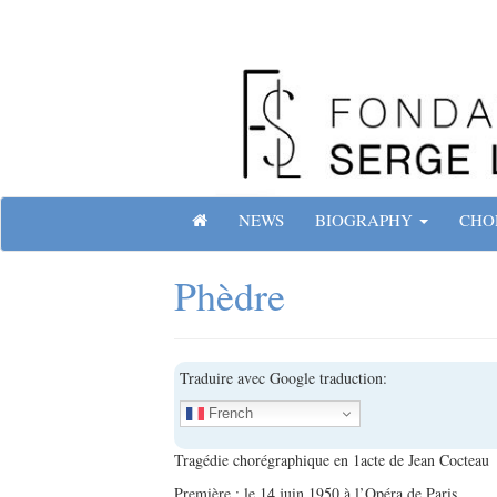
Skip
to
content
Site officiel de la Fondation Serge Lifar
HOME
NEWS
BIOGRAPHY
CHO
Phèdre
Traduire avec Google traduction:
French
Tragédie chorégraphique en 1acte de Jean Cocteau
Première : le 14 juin 1950 à l’Opéra de Paris