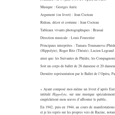
Musique : Georges Auric
Argument (ou livret) : Jean Cocteau
Rideau, décor et costume : Jean Cocteau
Tableaux vivants photographiques : Brassaï
Direction musicale : Louis Fourestier
Principaux interprètes : Tamara Toumanova (Phèdr
(Hippolyte), Roger Ritz (Thésée), Lucien Legrand
ainsi que: les Suivantes de Phèdre, les Compagnons
Soit un corps de ballet de 28 danseuse et 20 danseu
Dernière représentation par le Ballet de l’Opéra, P
« Ayant composé moi-même un livret d’après Euripi
intitulé
Hippolyte
, sur une musique spécialement 
empêchèrent mon œuvre d’affronter le public.
En 1942, puis en 1944, au cours de manifestations 
et je les repris sur les propres vers de Racine, no