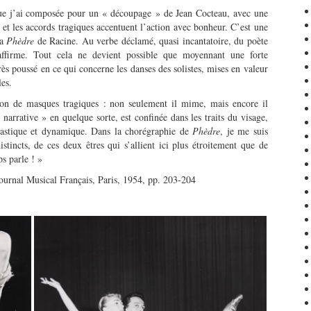
 que j’ai composée pour un « découpage » de Jean Cocteau, avec une
et les accords tragiques accentuent l’action avec bonheur. C’est une
la
Phèdre
de Racine. Au verbe déclamé, quasi incantatoire, du poète
’affirme. Tout cela ne devient possible que moyennant une forte
ès poussé en ce qui concerne les danses des solistes, mises en valeur
es.
ion de masques tragiques : non seulement il mime, mais encore il
narrative » en quelque sorte, est confinée dans les traits du visage,
plastique et dynamique. Dans la chorégraphie de
Phèdre
, je me suis
stincts, de ces deux êtres qui s’allient ici plus étroitement que de
ps parle ! »
Journal Musical Français, Paris, 1954, pp. 203-204