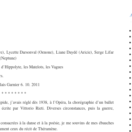
A
e), Lycette Darsonval (Oenone), Liane Daydé (Aricie), Serge Lifar
 (Neptune)
 d’Hippolyte, les Matelots, les Vagues
rs.
alais Garnier 6. 10. 2011
* * * * * * * *
de, j’avais réglé dès 1938, à l’Opéra, la chorégraphie d’un ballet
écrite par Vittorio Rieti. Diverses circonstances, puis la guerre,
consacrées à la danse et à la poésie, je me souvins de mes ébauches
tamment ceux du récit de Théramène.