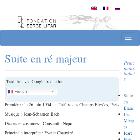
Skip
to
content
Site officiel de la Fondation Serge Lifar
T
o
g
Suite en ré majeur
g
Princ
l
ipaux
e
ballet
n
s
Traduire avec Google traduction:
a
v
French
Suite
i
en
g
Première : le 26 juin 1954 au Théâtre des Champs Elysées, Paris
Blanc
a
Musique : Jean-Sébastien Bach
Les
t
Mirag
Décors et costumes : Constantin Nepo
i
es
o
Principale interprète : Yvette Chauviré
Icare
n
Phèdr