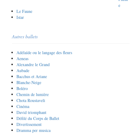
e
Le Faune
Istar
Autres ballets
Adélaïde ou le langage des fleurs
Aeneas
Alexandre le Grand
Aubade
Bacchus et Ariane
Blanche-Neige
Boléro
Chemin de lumière
Chota Roustaveli
Cinéma
David triomphant
Défilé du Corps de Ballet
Divertissement
Dramma per musica