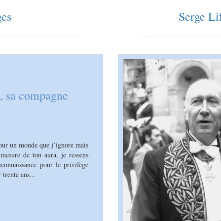
es
Serge Li
g, sa compagne
Serge Lifar par A
2001)
 pour un monde que j’ignore mais
mesure de ton aura, je ressens
Un grand nom de la Danse et un m
connaissance pour le privilège
privilège de naviguer à travers le
trente ans...
chorégraphe inspiré et un artiste
personnage qu’il incarne. S’il 
c’était...