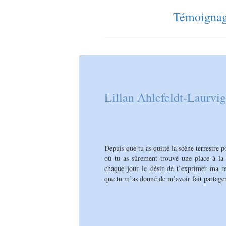
Témoignag
Lillan Ahlefeldt-Laurvi
r 18 ans, mais qui en
Depuis que tu as quitté la scène terrestre
e enfantines, un visage
où tu as sûrement trouvé une place à la 
fs, tendres et gais, des
chaque jour le désir de t’exprimer ma re
que tu m’as donné de m’avoir fait partager 