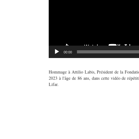
00:00
Hommage à Attilio Labis, Président de la Fondatio
2023 à l'âge de 86 ans, dans cette vidéo de répéti
Lifar.
Opéra National de Paris – Rituels – 02/12/202