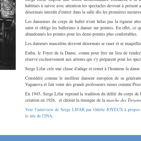
habitués à suivre avec attention les spectacles devront à présent as
désormais interdit d'entrer dans la salle dès les premières mesures
Les danseuses du corps de ballet n'ont hélas pas la rigueur att
satin et oblige les ballerines à danser sur pointes. En effet, ce 
abandonnés les pointes pour les demi-pointes plus confortables.
Les danseurs masculins devront désormais se raser et se maquiller
Enfin, le Foyer de la Danse, connu pour être un lieu de rende
réservé exclusivement aux artistes qui s’y préparent pour les spec
Serge Lifar crée une classe d'adage et remet à l'honneur la danse
Considéré comme le meilleur danseur européen de sa génération
Vaganova et fait venir des grands professeurs russes comme Preo
En 1945, Serge Lifar reprend la tradition du défilé du corps de b
création en 1926, et choisit la musique de la
marche des Troyens
Voir l'interview de Serge LIFAR par Odette JOYEUX à propos du
le site de l'INA
.