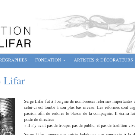
RÉGRAPHIES
FONDATION
ARTISTES & DÉCORATEURS
 Lifar
Serge Lifar fut à l'origine de nombreuses réformes importantes à
celui-ci est tombé à son plus bas niveau. Les réformes sont urge
passion afin de redorer le blason de la compagnie. Il écrira l
poste de directeur :
« Il n'y avait pas de troupe, pas de public, et pas de tradition vi
Serge Lifar impose une soirée hebdomadaire consacrée à la da