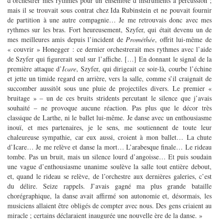
d’orchestrer mes rythmes pour un ensemble d’instruments à percussion ;
mais il se trouvait sous contrat chez Ida Rubinstein et ne pouvait fournir
de partition à une autre compagnie… Je me retrouvais donc avec mes
rythmes sur les bras. Fort heureusement, Szyfer, qui était devenu un de
mes meilleures amis depuis l’incident de
Prométhée
, offrit lui-même de
« couvrir » Honegger : ce dernier orchestrerait mes rythmes avec l’aide
de Szyfer qui figurerait seul sur l’affiche. […] En donnant le signal de la
première attaque d’
Icare
, Szyfer, qui dirigeait ce soir-là, courbe l’échine
et jette un timide regard en arrière, vers la salle, comme s’il craignait de
succomber aussitôt sous une pluie de projectiles divers. Le premier «
bruitage » – un de ces bruits stridents percutant le silence que j’avais
souhaité – ne provoque aucune réaction. Pas plus que le décor très
classique de Larthe, ni le ballet lui-même. Je danse avec un enthousiasme
inouï, et mes partenaires, je le sens, me soutiennent de toute leur
chaleureuse sympathie, car eux aussi, croient à mon ballet… La chute
d’Icare… Je me relève et danse la mort… L’arabesque finale… Le rideau
tombe. Pas un bruit, mais un silence lourd d’angoisse… Et puis soudain
une vague d’enthousiasme unanime soulève la salle tout entière debout,
et, quand le rideau se relève, de l’orchestre aux dernières galeries, c’est
du délire. Seize rappels. J’avais gagné ma plus grande bataille
chorégraphique, la danse avait affirmé son autonomie et, désormais, les
musiciens allaient être obligés de compter avec nous. Des gens criaient au
miracle ; certains déclaraient inaugurée une nouvelle ère de la danse. »