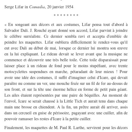
Serge Lifar in
Comœdia
, 20 janvier 1954
* * * * * * * *
« En songeant aux décors et aux costumes, Lifar pensa tout d'abord à
Salvador Dali. J. Rouché ayant donné son accord, Lifar parvint à joindre
le célèbre surréaliste. Ce dernier sembla ravi et accepta d'emblée de
peindre les maquettes. Lifar oubliera difficilement le rendez-vous qu'il
eut avec Dali au début de mai, lorsque ce dernier lui montra son œuvre
en la lui expliquant. Le rideau devait se lever avant que la musique ne
commence et découvrir une très belle toile. Cette toile disparaissait pour
laisser place à un rideau de fond pour le moins stupéfiant, avec trente
motocyclettes suspendues en marche, pétaradant de leur mieux ! Pour
avoir une idée des costumes, il suffit d'imaginer celui d'Icare, qui devait
paraître nu comme un ver, une mouche fixée sur un fil de fer au-dessus de
son front, et sur la tête une énorme hélice en forme de petit pain géant.
Les ailes étaient représentées par une paire de béquilles. Au moment de
l'envol, Icare se serait chaussé à la Little Tich et aurait tenu dans chaque
main une brosse en chiendent. A la fin, un prêtre aurait dû arriver, assis
dans un cercueil en guise de périssoire, pagayant avec une cuiller, afin de
pouvoir ramasser les restes d'Icare à la petite cuiller.
Finalement, les maquettes de M. Paul R. Larthe, servirent pour les décors