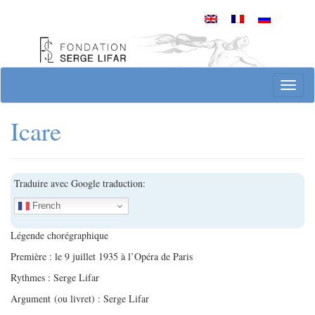
Skip
to
content
Site officiel de la Fondation Serge Lifar
Toggl
Icare
Traduire avec Google traduction:
French
Légende chorégraphique
Première : le 9 juillet 1935 à l’Opéra de Paris
Rythmes : Serge Lifar
Argument (ou livret) : Serge Lifar