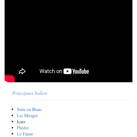
Principaux ballets
Suite en Blanc
Les Mirages
Icare
Phèdre
Le Faune