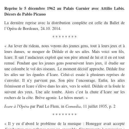
Reprise le 5 décembre 1962 au Palais Garnier avec Attilio Labis.
Décors de Pablo Picasso
La dernière reprise avec la distribution complète est celle du Ballet de
l’Opéra de Bordeaux, 24.10. 2014.
* * * * * * * *
« Au lever du rideau, nous voyons des jeunes gens, tout à leurs jeux et à
leurs danses, se moquer de Dédale et de ses ailes. Mais voici son fils,
Icare. Il sait l’audacieux exploit que son père attend de lui et il en est tout
remué. Pendant que les jeunes gens poursuivent leurs jeux, il étudie sur
une colombe le vol des oiseaux. Le moment décisif approche. Dédale fixe
les ailes sur les épaules d’Icare. Celui-ci essaie à plusieurs reprises de
s’envoler. Il n’y parvient pas. Son père l’encourage. Enfin, les ailes
frémissent et Icare s’élève dans les airs, vers le soleil. Dédale et la foule le
suivent des yeux. Une aile tombe. Alors c’est la chute d’Icare sur les
rochers de la côte. Brève agonie. Le héros meurt. »
Icare à l'Opéra
par Paul Le Flem, in
Comœdia
, 11 juillet 1935, p. 2
* * * * * * * *
« Il y eu d’abord le problème de la musique : Honegger avait accepté