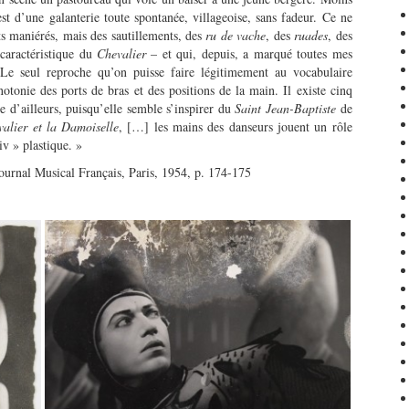
est d’une galanterie toute spontanée, villageoise, sans fadeur. Ce ne
ts maniérés, mais des sautillements, des
ru de vache
, des
ruades
, des
 caractéristique du
Chevalier
– et qui, depuis, a marqué toutes mes
Le seul reproche qu’on puisse faire légitimement au vocabulaire
otonie des ports de bras et des positions de la main. Il existe cinq
e d’ailleurs, puisqu’elle semble s’inspirer du
Saint Jean-Baptiste
de
alier et la Damoiselle
, […] les mains des danseurs jouent un rôle
iv » plastique. »
Journal Musical Français, Paris, 1954, p. 174-175