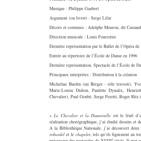
Musique : Philippe Gaubert
Argument (ou livret) : Serge Lifar
Décors et costumes : Adolphe Mouron, dit Cassand
Direction musicale : Louis Fourestier
Dernière représentation par le Ballet de l’Opéra de
Entrée au répertoire de l’École de Danse en 1996
Dernière représentation, Spectacle de l’École de D
Principaux interprètes : Distribution à la création
Micheline Bardin (un Berger - rôle travesti), Y
Marie-Louise Didion, Paulette Dynalix, Henriett
Chevalier), Paul Goubé, Serge Peretti, Roger Ritz
«
Le Chevalier et la Damoiselle
est le fruit d’
réalisation chorégraphique, j’ai étudié dessins et d
A la Bibliothèque Nationale, j’ai découvert deux 
robardel
et le
chapelet
, tels qu’ils figuraient au
e
précurseur des pastorales du XVIII
siècle. Il met 