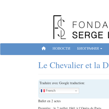
Skip
to
content
Site officiel de la Fondation Serge Lifar
ГЛАВНАЯ СТРАНИЦА
НОВОСТИ
БИОГРАФИЯ
Le Chevalier et la 
Traduire avec Google traduction:
French
Ballet en 2 actes
Première : le 2 juillet 1941 à l’Opéra de Paris