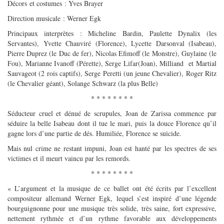
Décors et costumes : Yves Brayer
Direction musicale : Werner Egk
Principaux interprètes : Micheline Bardin, Paulette Dynalix (les
Servantes), Yvette Chauviré (Florence), Lycette Darsonval (Isabeau),
Pierre Duprez (le Duc de fer), Nicolas Efimoff (le Monstre), Guylaine (le
Fou), Marianne Ivanoff (Pérette), Serge Lifar(Joan), Milliand et Martial
Sauvageot (2 rois captifs), Serge Peretti (un jeune Chevalier), Roger Ritz
(le Chevalier géant), Solange Schwarz (la plus Belle)
* * * * * * * *
Séducteur cruel et dénué de scrupules, Joan de Zarissa commence par
séduire la belle Isabeau dont il tue le mari, puis la douce Florence qu’il
gagne lors d’une partie de dés. Humiliée, Florence se suicide.
Mais nul crime ne restant impuni, Joan est hanté par les spectres de ses
victimes et il meurt vaincu par les remords.
* * * * * * * *
« L’argument et la musique de ce ballet ont été écrits par l’excellent
compositeur allemand Werner Egk, lequel s’est inspiré d’une légende
bourguignonne pour une musique très solide, très saine, fort expressive,
nettement rythmée et d’un rythme favorable aux développements