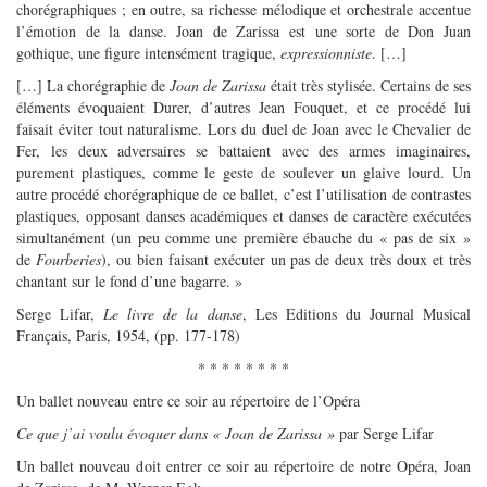
chorégraphiques ; en outre, sa richesse mélodique et orchestrale accentue
l’émotion de la danse. Joan de Zarissa est une sorte de Don Juan
gothique, une figure intensément tragique,
expressionniste
. […]
[…] La chorégraphie de
Joan de Zarissa
était très stylisée. Certains de ses
éléments évoquaient Durer, d’autres Jean Fouquet, et ce procédé lui
faisait éviter tout naturalisme. Lors du duel de Joan avec le Chevalier de
Fer, les deux adversaires se battaient avec des armes imaginaires,
purement plastiques, comme le geste de soulever un glaive lourd. Un
autre procédé chorégraphique de ce ballet, c’est l’utilisation de contrastes
plastiques, opposant danses académiques et danses de caractère exécutées
simultanément (un peu comme une première ébauche du « pas de six »
de
Fourberies
), ou bien faisant exécuter un pas de deux très doux et très
chantant sur le fond d’une bagarre. »
Serge Lifar,
Le livre de la danse
, Les Editions du Journal Musical
Français, Paris, 1954, (pp. 177-178)
* * * * * * * *
Un ballet nouveau entre ce soir au répertoire de l’Opéra
Ce que j’ai voulu évoquer dans « Joan de Zarissa »
par Serge Lifar
Un ballet nouveau doit entrer ce soir au répertoire de notre Opéra, Joan