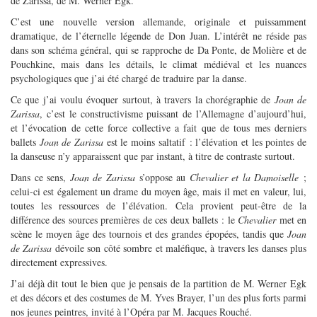
de Zarissa, de M. Werner Egk.
C’est une nouvelle version allemande, originale et puissamment
dramatique, de l’éternelle légende de Don Juan. L’intérêt ne réside pas
dans son schéma général, qui se rapproche de Da Ponte, de Molière et de
Pouchkine, mais dans les détails, le climat médiéval et les nuances
psychologiques que j’ai été chargé de traduire par la danse.
Ce que j’ai voulu évoquer surtout, à travers la chorégraphie de
Joan de
Zarissa
, c’est le constructivisme puissant de l’Allemagne d’aujourd’hui,
et l’évocation de cette force collective a fait que de tous mes derniers
ballets
Joan de Zarissa
est le moins saltatif : l’élévation et les pointes de
la danseuse n’y apparaissent que par instant, à titre de contraste surtout.
Dans ce sens,
Joan de Zarissa
s’oppose au
Chevalier et la Damoiselle
;
celui-ci est également un drame du moyen âge, mais il met en valeur, lui,
toutes les ressources de l’élévation. Cela provient peut-être de la
différence des sources premières de ces deux ballets : le
Chevalier
met en
scène le moyen âge des tournois et des grandes épopées, tandis que
Joan
de Zarissa
dévoile son côté sombre et maléfique, à travers les danses plus
directement expressives.
J’ai déjà dit tout le bien que je pensais de la partition de M. Werner Egk
et des décors et des costumes de M. Yves Brayer, l’un des plus forts parmi
nos jeunes peintres, invité à l’Opéra par M. Jacques Rouché.