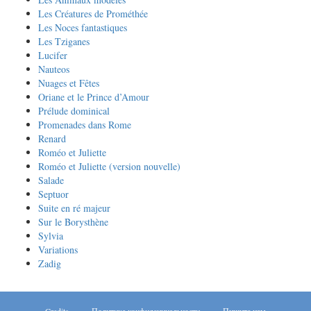
Les Créatures de Prométhée
Les Noces fantastiques
Les Tziganes
Lucifer
Nauteos
Nuages et Fêtes
Oriane et le Prince d’Amour
Prélude dominical
Promenades dans Rome
Renard
Roméo et Juliette
Roméo et Juliette (version nouvelle)
Salade
Septuor
Suite en ré majeur
Sur le Borysthène
Sylvia
Variations
Zadig
Credits
Политика конфиденциальности
Пишите нам