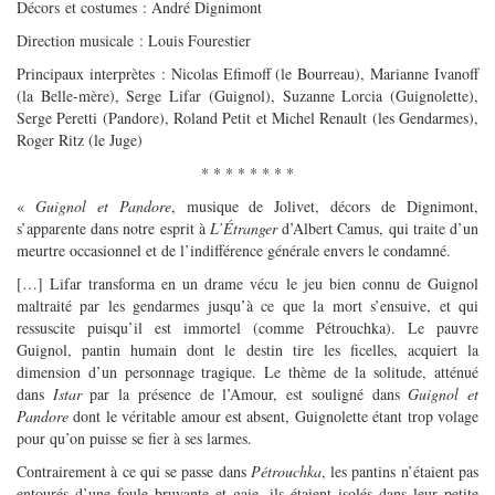
Décors et costumes : André Dignimont
Direction musicale : Louis Fourestier
Principaux interprètes : Nicolas Efimoff (le Bourreau), Marianne Ivanoff
(la Belle-mère), Serge Lifar (Guignol), Suzanne Lorcia (Guignolette),
Serge Peretti (Pandore), Roland Petit et Michel Renault (les Gendarmes),
Roger Ritz (le Juge)
* * * * * * * *
«
Guignol et Pandore
, musique de Jolivet, décors de Dignimont,
s’apparente dans notre esprit à
L’Étranger
d’Albert Camus, qui traite d’un
meurtre occasionnel et de l’indifférence générale envers le condamné.
[…] Lifar transforma en un drame vécu le jeu bien connu de Guignol
maltraité par les gendarmes jusqu’à ce que la mort s’ensuive, et qui
ressuscite puisqu’il est immortel (comme Pétrouchka). Le pauvre
Guignol, pantin humain dont le destin tire les ficelles, acquiert la
dimension d’un personnage tragique. Le thème de la solitude, atténué
dans
Istar
par la présence de l’Amour, est souligné dans
Guignol et
Pandore
dont le véritable amour est absent, Guignolette étant trop volage
pour qu’on puisse se fier à ses larmes.
Contrairement à ce qui se passe dans
Pétrouchka
, les pantins n’étaient pas
entourés d’une foule bruyante et gaie, ils étaient isolés dans leur petite