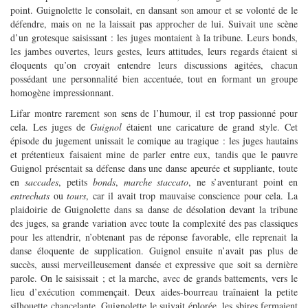
point. Guignolette le consolait, en dansant son amour et se volonté de le
défendre, mais on ne la laissait pas approcher de lui. Suivait une scène
d’un grotesque saisissant : les juges montaient à la tribune. Leurs bonds,
les jambes ouvertes, leurs gestes, leurs attitudes, leurs regards étaient si
éloquents qu’on croyait entendre leurs discussions agitées, chacun
possédant une personnalité bien accentuée, tout en formant un groupe
homogène impressionnant.
Lifar montre rarement son sens de l’humour, il est trop passionné pour
cela. Les juges de
Guignol
étaient une caricature de grand style. Cet
épisode du jugement unissait le comique au tragique : les juges hautains
et prétentieux faisaient mine de parler entre eux, tandis que le pauvre
Guignol présentait sa défense dans une danse apeurée et suppliante, toute
en
saccades
, petits
bonds
,
marche
staccato
, ne s’aventurant point en
entrechats
ou
tours
, car il avait trop mauvaise conscience pour cela. La
plaidoirie de Guignolette dans sa danse de désolation devant la tribune
des juges, sa grande variation avec toute la complexité des pas classiques
pour les attendrir, n’obtenant pas de réponse favorable, elle reprenait la
danse éloquente de supplication. Guignol ensuite n’avait pas plus de
succès, aussi merveilleusement dansée et expressive que soit sa dernière
parole. On le saisissait ; et la marche, avec de grands battements, vers le
lieu d’exécution commençait. Deux aides-bourreau traînaient la petite
silhouette chancelante, Guignolette le suivait éplorée, les sbires fermaient