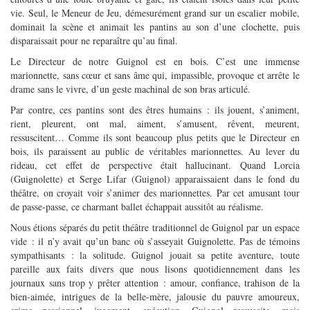
vie. Seul, le Meneur de Jeu, démesurément grand sur un escalier mobile,
dominait la scène et animait les pantins au son d’une clochette, puis
disparaissait pour ne reparaître qu’au final.
Le Directeur de notre Guignol est en bois. C’est une immense
marionnette, sans cœur et sans âme qui, impassible, provoque et arrête le
drame sans le vivre, d’un geste machinal de son bras articulé.
Par contre, ces pantins sont des êtres humains : ils jouent, s’animent,
rient, pleurent, ont mal, aiment, s’amusent, rêvent, meurent,
ressuscitent… Comme ils sont beaucoup plus petits que le Directeur en
bois, ils paraissent au public de véritables marionnettes. Au lever du
rideau, cet effet de perspective était hallucinant. Quand Lorcia
(Guignolette) et Serge Lifar (Guignol) apparaissaient dans le fond du
théâtre, on croyait voir s’animer des marionnettes. Par cet amusant tour
de passe-passe, ce charmant ballet échappait aussitôt au réalisme.
Nous étions séparés du petit théâtre traditionnel de Guignol par un espace
vide : il n’y avait qu’un banc où s’asseyait Guignolette. Pas de témoins
sympathisants : la solitude. Guignol jouait sa petite aventure, toute
pareille aux faits divers que nous lisons quotidiennement dans les
journaux sans trop y prêter attention : amour, confiance, trahison de la
bien-aimée, intrigues de la belle-mère, jalousie du pauvre amoureux,