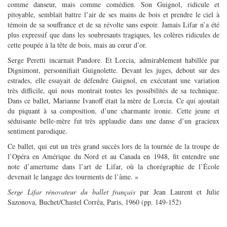
comme danseur, mais comme comédien. Son Guignol, ridicule et
pitoyable, semblait battre l’air de ses mains de bois et prendre le ciel à
témoin de sa souffrance et de sa révolte sans espoir. Jamais Lifar n’a été
plus expressif que dans les soubresauts tragiques, les colères ridicules de
cette poupée à la tête de bois, mais au cœur d’or.
Serge Peretti incarnait Pandore. Et Lorcia, admirablement habillée par
Dignimont, personnifiait Guignolette. Devant les juges, debout sur des
estrades, elle essayait de défendre Guignol, en exécutant une variation
très difficile, qui nous montrait toutes les possibilités de sa technique.
Dans ce ballet, Marianne Ivanoff était la mère de Lorcia. Ce qui ajoutait
du piquant à sa composition, d’une charmante ironie. Cette jeune et
séduisante belle-mère fut très applaudie dans une danse d’un gracieux
sentiment parodique.
Ce ballet, qui eut un très grand succès lors de la tournée de la troupe de
l’Opéra en Amérique du Nord et au Canada en 1948, fit entendre une
note d’amertume dans l’art de Lifar, où la chorégraphie de l’École
devenait le langage des tourments de l’âme. »
Serge Lifar rénovateur du ballet français
par Jean Laurent et Julie
Sazonova, Buchet/Chastel Corrêa, Paris, 1960 (pp. 149-152)