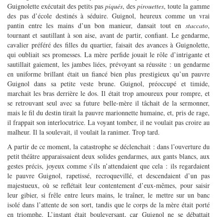
Guignolette exécutait des petits pas
piqués
, des
pirouettes
, toute la gamme
des pas d’école destinés à séduire. Guignol, heureux comme un vrai
pantin entre les mains d’un bon manieur, dansait tout en
staccato
,
tournant et sautillant à son aise, avant de partir, confiant. Le gendarme,
cavalier préféré des filles du quartier, faisait des avances à Guignolette,
qui oubliait ses promesses. La mère perfide jouait le rôle d’intrigante et
sautillait gaiement, les jambes liées, prévoyant sa réussite : un gendarme
en uniforme brillant était un fiancé bien plus prestigieux qu’un pauvre
Guignol dans sa petite veste brune. Guignol, préoccupé et timide,
marchait les bras derrière le dos. Il était trop amoureux pour rompre, et
se retrouvant seul avec sa future belle-mère il tâchait de la sermonner,
mais le fil du destin tirait la pauvre marionnette humaine, et, pris de rage,
il frappait son interlocutrice. La voyant tomber, il ne voulait pas croire au
malheur. Il la soulevait, il voulait la ranimer. Trop tard.
A partir de ce moment, la catastrophe se déclenchait : dans l’ouverture du
petit théâtre apparaissaient deux solides gendarmes, aux gants blancs, aux
gestes précis, joyeux comme s’ils n’attendaient que cela : ils regardaient
le pauvre Guignol, rapetissé, recroquevillé, et descendaient d’un pas
majestueux, où se reflétait leur contentement d’eux-mêmes, pour saisir
leur gibier, si frêle entre leurs mains, le traîner, le mettre sur un banc
isolé dans l’attente de son sort, tandis que le corps de la mère était porté
en triomphe. L’instant était bouleversant, car Guignol ne se débattait