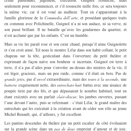
crime passionnel, jugement, exécution. Guignol ressuscite, mais
seulement pour recommencer, et s’il ressuscite mille fois, ce sera toujours
la même vie, car il est voué au malheur. Tout en s’apparentant à la
famille glorieuse de la
Commedia dell’arte
, et possédant quelques traits
en commun avec Polichinelle, Guignol n’a ni son audace, ni sa verve, ni
son passé brillant. Il ne bataille qu’avec les gendarmes du quartier, et
n’est acclamé que par les enfants. C’est un humble.
Mais sa vie lui paraît rose et son cœur chaud, puisqu’il aime Guignolette
et s’en croit aimé. Tel nous le montre Lifar dans son habit collant, le petit
chapeau sur la tête, gesticulant dans l’ouverture du petit théâtre et
exprimant de façon naïve son bonheur si incertain. Guignol est terre à
terre, il n’a pas d’ailes pour s’envoler au-dessus des misères de la vie, il
est léger, gracieux, mais un peu raide, comme s’il était en bois. Pas de
grands jetés
, pas d’
envol
extraordinaire, mais des
tours à la seconde
, une
batterie
exquisement nette, des
entrechats-huit
battus avec une aisance de
poupée tirée par des fils, et qui dépassaient le nombre habituel, tout en
étant exécutés avec un parfait
clair-obscur
, les jambes ouvertes, passant
l’une devant l’autre, puis se refermant : c’était Lifar, le grand maître des
entrechats qui les exécutait à la création avant de céder son rôle au jeune
Michel Renault, qui, d’ailleurs, y fut excellent.
Les pantins descendus du théâtre par un petit escalier de côté évoluaient
sur la grande scène dans un
pas de deux
empreint d’amour et de joie.