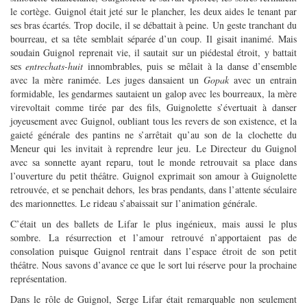
le cortège. Guignol était jeté sur le plancher, les deux aides le tenant par
ses bras écartés. Trop docile, il se débattait à peine. Un geste tranchant du
bourreau, et sa tête semblait séparée d’un coup. Il gisait inanimé. Mais
soudain Guignol reprenait vie, il sautait sur un piédestal étroit, y battait
ses
entrechats-huit
innombrables, puis se mêlait à la danse d’ensemble
avec la mère ranimée. Les juges dansaient un
Gopak
avec un entrain
formidable, les gendarmes sautaient un galop avec les bourreaux, la mère
virevoltait comme tirée par des fils, Guignolette s’évertuait à danser
joyeusement avec Guignol, oubliant tous les revers de son existence, et la
gaieté générale des pantins ne s’arrêtait qu’au son de la clochette du
Meneur qui les invitait à reprendre leur jeu. Le Directeur du Guignol
avec sa sonnette ayant reparu, tout le monde retrouvait sa place dans
l’ouverture du petit théâtre. Guignol exprimait son amour à Guignolette
retrouvée, et se penchait dehors, les bras pendants, dans l’attente séculaire
des marionnettes. Le rideau s’abaissait sur l’animation générale.
C’était un des ballets de Lifar le plus ingénieux, mais aussi le plus
sombre. La résurrection et l’amour retrouvé n’apportaient pas de
consolation puisque Guignol rentrait dans l’espace étroit de son petit
théâtre. Nous savons d’avance ce que le sort lui réserve pour la prochaine
représentation.
Dans le rôle de Guignol, Serge Lifar était remarquable non seulement