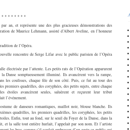
A
* * * * * * * *
s par an, et représente une des plus gracieuses démonstrations des
tration de Maurice Lehmann, assisté d’Albert Aveline, en l’honneur
tradition de l’Opéra.
ouvelle rencontre de Serge Lifar avec le public parisien de l’Opéra
e électrisée par l’attente. Les petits rats de l’Opération apparurent
e la Danse somptueusement illuminé. Ils avancèrent vers la rampe,
ans les coulisses, chaque file de son côté. Puis, ce fut au tour des
es premiers quadrilles, des coryphées, des petits sujets, entre chaque
les étoiles avancèrent seules, saluèrent et reçurent leur tribut
dait l’événement.
ostume de danseurs romantiques, maillot noir, blouse blanche. Ils
ièmes quadrilles, les premiers quadrilles, les coryphées, les petits
étoiles. Enfin, tout au fond, sur le seuil du Foyer de la Danse, dans la
it, et la salle tout entière hurlait, l’appelait par son nom. Et l’artiste
ment les bras comme s’il voulait embrasser d’un geste ce public qui