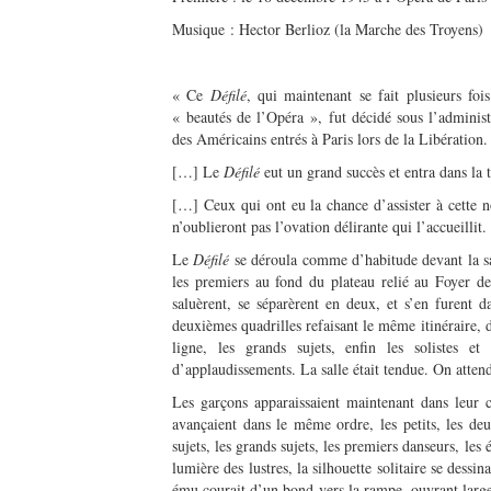
Musique : Hector Berlioz (la Marche des Troyens)
« Ce
Défilé
, qui maintenant se fait plusieurs foi
« beautés de l’Opéra », fut décidé sous l’adminis
des Américains entrés à Paris lors de la Libération.
[…] Le
Défilé
eut un grand succès et entra dans la 
[…] Ceux qui ont eu la chance d’assister à cette n
n’oublieront pas l’ovation délirante qui l’accueillit.
Le
Défilé
se déroula comme d’habitude devant la sall
les premiers au fond du plateau relié au Foyer d
saluèrent, se séparèrent en deux, et s’en furent d
deuxièmes quadrilles refaisant le même itinéraire, d
ligne, les grands sujets, enfin les solistes et 
d’applaudissements. La salle était tendue. On atten
Les garçons apparaissaient maintenant dans leur c
avançaient dans le même ordre, les petits, les deux
sujets, les grands sujets, les premiers danseurs, les 
lumière des lustres, la silhouette solitaire se dessina
ému courait d’un bond vers la rampe, ouvrant large