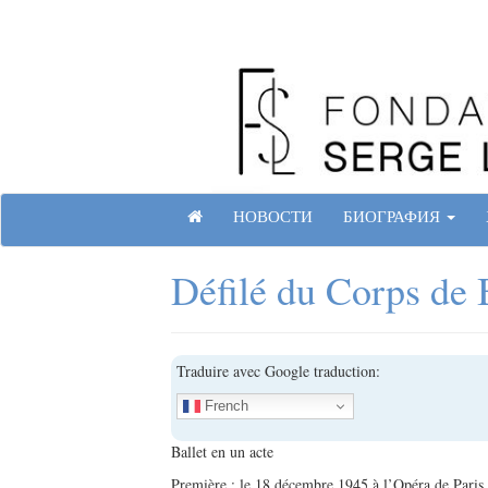
Skip
to
content
Site officiel de la Fondation Serge Lifar
ГЛАВНАЯ СТРАНИЦА
НОВОСТИ
БИОГРАФИЯ
Défilé du Corps de 
Traduire avec Google traduction:
French
Ballet en un acte
Première : le 18 décembre 1945 à l’Opéra de Paris