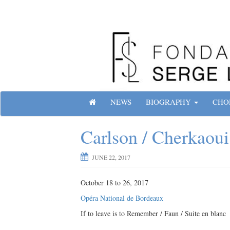
Skip
to
content
Site officiel de la Fondation Serge Lifar
H
NEWS
BIOGRAPHY
CHO
O
M
Carlson / Cherkaoui 
E
JUNE 22, 2017
October 18 to 26, 2017
Opéra National de Bordeaux
If to leave is to Remember / Faun / Suite en blanc