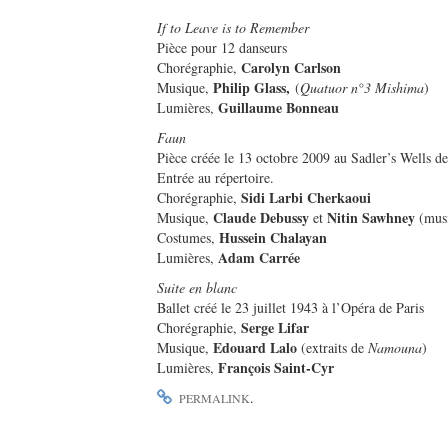
If to Leave is to Remember
Pièce pour 12 danseurs
Carolyn Carlson
Chorégraphie,
Philip Glass,
Musique,
(
Quatuor n°3 Mishima
)
Guillaume Bonneau
Lumières,
Faun
Pièce créée le 13 octobre 2009 au Sadler’s Wells d
Entrée au répertoire.
Sidi Larbi Cherkaoui
Chorégraphie,
Claude Debussy
Nitin Sawhney
Musique,
et
(musi
Hussein Chalayan
Costumes,
Adam Carrée
Lumières,
Suite en blanc
Ballet créé le 23 juillet 1943 à l’Opéra de Paris
Serge Lifar
Chorégraphie,
Edouard Lalo
Musique,
(extraits de
Namouna
)
François Saint-Cyr
Lumières,
.
PERMALINK