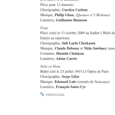
Ц
Pièce pour 12 danseurs
А
Carolyn Carlson
Chorégraphie,
Philip Glass,
Musique,
(
Quatuor n°3 Mishima
)
Guillaume Bonneau
Lumières,
Faun
Pièce créée le 13 octobre 2009 au Sadler’s Wells d
Entrée au répertoire.
Sidi Larbi Cherkaoui
Chorégraphie,
Claude Debussy
Nitin Sawhney
Musique,
et
(musi
Hussein Chalayan
Costumes,
Adam Carrée
Lumières,
Suite en blanc
Ballet créé le 23 juillet 1943 à l’Opéra de Paris
Serge Lifar
Chorégraphie,
Edouard Lalo
Musique,
(extraits de
Namouna
)
François Saint-Cyr
Lumières,
.
PERMALINK