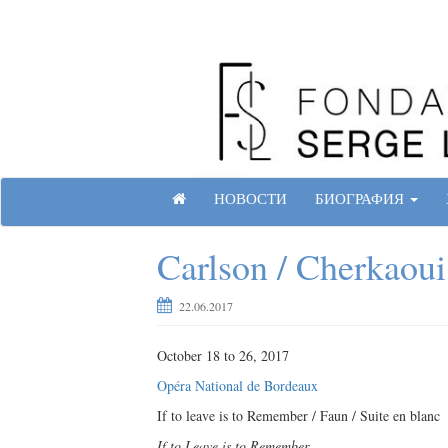
Skip
to
content
Site officiel de la Fondation Serge Lifar
Г
НОВОСТИ
БИОГРАФИЯ
Л
А
Carlson / Cherkaoui 
В
Н
А
22.06.2017
Я
С
October 18 to 26, 2017
Т
Р
Opéra National de Bordeaux
А
If to leave is to Remember / Faun / Suite en blanc
Н
И
If to Leave is to Remember