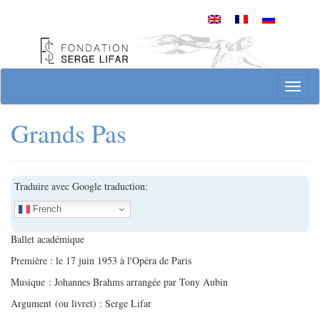
Skip
to
content
Site officiel de la Fondation Serge Lifar
T
o
g
Grands Pas
g
l
e
n
Traduire avec Google traduction:
a
v
French
i
g
Ballet académique
a
Première : le 17 juin 1953 à l'Opéra de Paris
t
Musique : Johannes Brahms arrangée par Tony Aubin
i
o
Argument (ou livret) : Serge Lifar
n