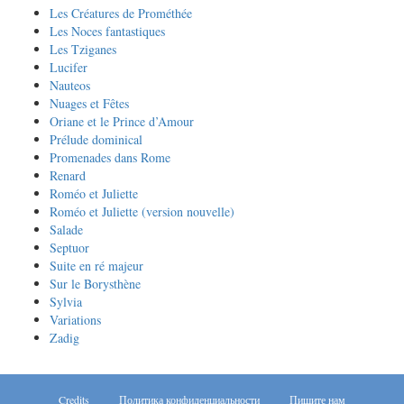
Les Créatures de Prométhée
Les Noces fantastiques
Les Tziganes
Lucifer
Nauteos
Nuages et Fêtes
Oriane et le Prince d’Amour
Prélude dominical
Promenades dans Rome
Renard
Roméo et Juliette
Roméo et Juliette (version nouvelle)
Salade
Septuor
Suite en ré majeur
Sur le Borysthène
Sylvia
Variations
Zadig
Credits
Политика конфиденциальности
Пишите нам