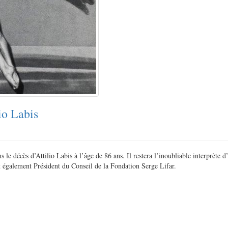
io Labis
 le décès d’Attilio Labis à l’âge de 86 ans. Il restera l’inoubliable interprète 
était également Président du Conseil de la Fondation Serge Lifar.