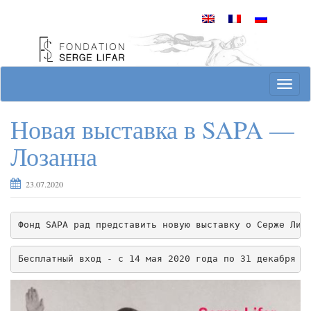
Skip
to
content
Site officiel de la Fondation Serge Lifar
T
o
g
Новая выставка в SAPA —
g
l
Лозанна
e
n
23.07.2020
a
v
i
g
a
t
Бесплатный вход - с 14 мая 2020 года по 31 декабря 2
i
o
n