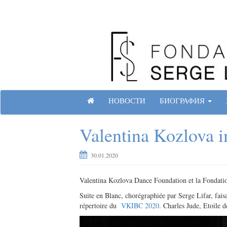
Skip
to
content
Site officiel de la Fondation Serge Lifar
Г
НОВОСТИ
БИОГРАФИЯ
Л
А
Valentina Kozlova i
В
Н
А
30.01.2020
Я
С
Valentina Kozlova Dance Foundation et la Fondatio
Т
Р
Suite en Blanc, chorégraphiée par Serge Lifar, fai
А
répertoire du
VKIBC 2020
. Charles Jude, Etoile d
Н
И