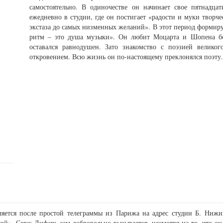
самостоятельно. В одиночестве он начинает свое пятнадцат
ежедневно в студии, где он постигает «радости и муки творче
экстаза до самых низменных желаний». В этот период формиру
ритм – это душа музыки». Он любит Моцарта и Шопена бо
оставался равнодушен. Зато знакомство с поэзией велико
откровением. Всю жизнь он по-настоящему преклонялся поэту.
яется после простой телеграммы из Парижа на адрес студии Б. Нижин
й». Серж Лифарь сам добровольно вызывается, несмотря на то, что он 