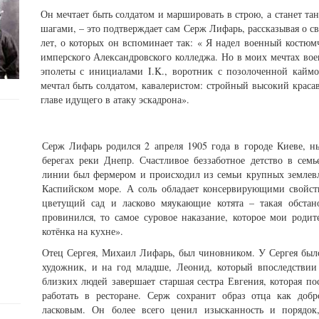
Он мечтает быть солдатом и маршировать в строю, а станет 
шагами, – это подтверждает сам Серж Лифарь, рассказывая о св
лет, о которых он вспоминает так: « Я надел военный костю
имперского Александровского колледжа. Но в моих мечтах вое
эполеты с инициалами I.K., воротник с позолоченной каймо
мечтал быть солдатом, кавалеристом: стройный высокий красав
главе идущего в атаку эскадрона».
Серж Лифарь родился 2 апреля 1905 года в городе Киеве, 
берегах реки Днепр. Счастливое беззаботное детство в сем
линии был фермером и происходил из семьи крупных землевл
Каспийском море. А соль обладает консервирующими свойст
цветущий сад и ласково мяукающие котята – такая обстан
провинился, то самое суровое наказание, которое мои родит
котёнка на кухне».
Отец Сергея, Михаил Лифарь, был чиновником. У Сергея было
художник, и на год младше, Леонид, который впоследствии 
близких людей завершает старшая сестра Евгения, которая п
работать в ресторане. Серж сохранит образ отца как доб
ласковым. Он более всего ценил изысканность и порядок