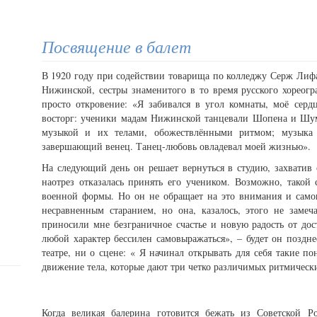
Посвящение в балет
В 1920 году при содействии товарища по колледжу Серж Лифа
Нижинской, сестры знаменитого в то время русского хореог
просто откровение: «Я забивался в угол комнаты, моё серд
восторг: ученики мадам Нижинской танцевали Шопена и Шу
музыкой и их телами, обожествлёнными ритмом; музыка 
завершающий венец. Танец-любовь овладевал моей жизнью».
На следующий день он решает вернуться в студию, захватив
наотрез отказалась принять его учеником. Возможно, такой
военной формы. Но он не обращает на это внимания и самов
несравненным старанием, но она, казалось, этого не замеч
приносили мне безграничное счастье и новую радость от дос
любой характер бессилен самовыражаться», – будет он поздн
театре, ни о сцене: « Я начинал открывать для себя такие п
движение тела, которые дают три четко различимых ритмическ
Когда великая балерина готовится бежать из Советской 