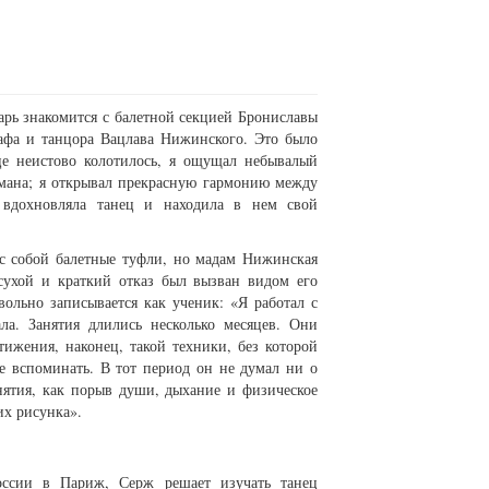
рь знакомится с балетной секцией Брониславы
рафа и танцора Вацлава Нижинского. Это было
це неистово колотилось, я ощущал небывалый
мана; я открывал прекрасную гармонию между
вдохновляла танец и находила в нем свой
 с собой балетные туфли, но мадам Нижинская
 сухой и краткий отказ был вызван видом его
ольно записывается как ученик: «Я работал с
ала. Занятия длились несколько месяцев. Они
тижения, наконец, такой техники, без которой
ее вспоминать. В тот период он не думал ни о
онятия, как порыв души, дыхание и физическое
их рисунка».
России в Париж, Серж решает изучать танец