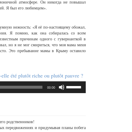
рмоничной атмосфере. Он никогда не повышал
тей. Я был его любимцем».
умную нежность: «Я её по-настоящему обожал,
яния. Я помню, как она собиралась со всем
известным причинам одного с гувернанткой в
вал, но я не мог смириться, что моя мама меня
часто. Это пребывание мамы в Крыму оставило
lle été plutôt riche ou plutôt pauvre ?
Используйте
00:00
клавиши
вверх/
вниз,
чтобы
увеличить
или
его родственников!
уменьшить
ных передвижениях и придумывая планы побега
громкость.