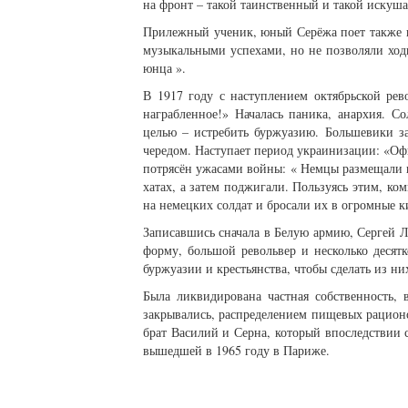
на фронт – такой таинственный и такой иску
Прилежный ученик, юный Серёжа поет также в
музыкальными успехами, но не позволяли ходит
юнца ».
В 1917 году с наступлением октябрьской рев
награбленное!» Началась паника, анархия. С
целью – истребить буржуазию. Большевики з
чередом. Наступает период украинизации: «Оф
потрясён ужасами войны: « Немцы размещали 
хатах, а затем поджигали. Пользуясь этим, к
на немецких солдат и бросали их в огромные 
Записавшись сначала в Белую армию, Сергей Л
форму, большой револьвер и несколько десят
буржуазии и крестьянства, чтобы сделать из н
Была ликвидирована частная собственность,
закрывались, распределением пищевых рационов
брат Василий и Серна, который впоследствии 
вышедшей в 1965 году в Париже.