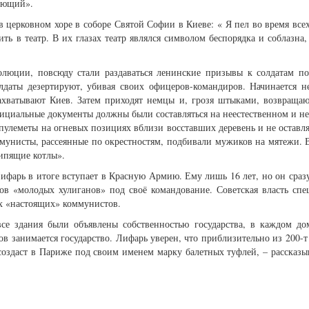
шающий».
 церковном хоре в соборе Святой Софии в Киеве: « Я пел во время все
ь в театр. В их глазах театр являлся символом беспорядка и соблазна
олюции, повсюду стали раздаваться ленинские призывы к солдатам пок
олдаты дезертируют, убивая своих офицеров-командиров. Начинается 
ахватывают Киев. Затем приходят немцы и, грозя штыками, возвращаю
ициальные документы должны были составляться на неестественном и не
пулеметы на огневых позициях вблизи восставших деревень и не оставл
оммунисты, рассеянные по окрестностям, подбивали мужиков на мятежи. 
кипящие котлы».
ифарь в итоге вступает в Красную Армию. Ему лишь 16 лет, но он сра
ков «молодых хулиганов» под своё командование. Советская власть сп
их «настоящих» коммунистов.
 все здания были объявлены собственностью государства, в каждом 
 занимается государство. Лифарь уверен, что приблизительно из 200-т
создаст в Париже под своим именем марку балетных туфлей, – рассказ