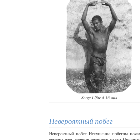
Serge Lifar à 16 ans
Невероятный побег
Невероятный побег Искушение побегом появл
труппы пять лучших учеников мадам Нижинско