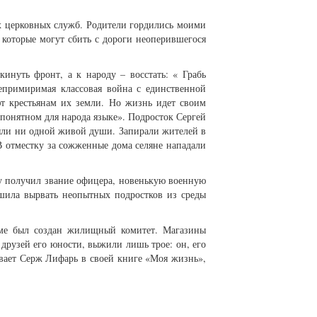
х церковных служб. Родители гордились моими
, которые могут сбить с дороги неоперившегося
инуть фронт, а к народу – восстать: « Грабь
непримиримая классовая война с единственной
т крестьянам их земли. Но жизнь идет своим
понятном для народа языке». Подросток Сергей
яли ни одной живой души. Запирали жителей в
В отместку за сожженные дома селяне нападали
зу получил звание офицера, новенькую военную
ешила вырвать неопытных подростков из среды
доме был создан жилищный комитет. Магазины
 друзей его юности, выжили лишь трое: он, его
ывает Серж Лифарь в своей книге «Моя жизнь»,