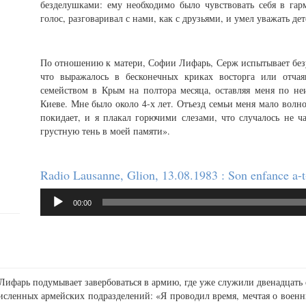
безделушками: ему необходимо было чувствовать себя в га
голос, разговаривал с нами, как с друзьями, и умел уважать де
По отношению к матери, Софии Лифарь, Серж испытывает без
что выражалось в бесконечных криках восторга или отча
семейством в Крым на полтора месяца, оставляя меня по не
Киеве. Мне было около 4-х лет. Отъезд семьи меня мало волно
покидает, и я плакал горючими слезами, что случалось не 
грустную тень в моей памяти».
Radio Lausanne, Glion, 13.08.1983 : Son enfance a-t-e
Аудиоплеер
00:00
 Лифарь подумывает завербоваться в армию, где уже служили двенадцать 
исленных армейских подразделений: «Я проводил время, мечтая о воен