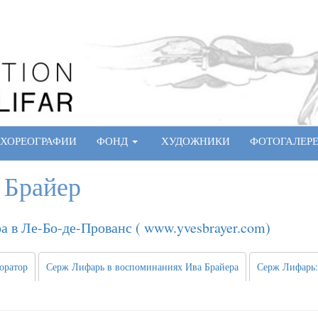
ХОРЕОГРАФИИ
ФОНД
ХУДОЖНИКИ
ФОТОГАЛЕР
 Брайер
 в Ле-Бо-де-Прованс ( www.yvesbrayer.com)
оратор
Серж Лифарь в воспоминаниях Ива Брайера
Серж Лифарь: