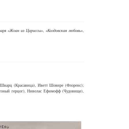
фаря
«Жоан из Цариссы»
,
«Колдовская любовь»
,
Шварц (Красавица), Иветт Шовире (Флоренс);
езный герцог), Ниволас Ефимофф (Чудовище),