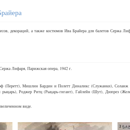
Брайера
есов, декораций, а также костюмов Ивa Брайера для балетов Сержа Ли
Сержа Лифаря, Парижская опера, 1942 г.
фф (Перетт), Мишлин Бардин и Полетт Диналикс (Служанки), Соланж 
 рыцарь), Роджер Ритц (Рыцарь-гигант), Гайлейн (Шут), Дюпрез (Жел
увеличенном виде.