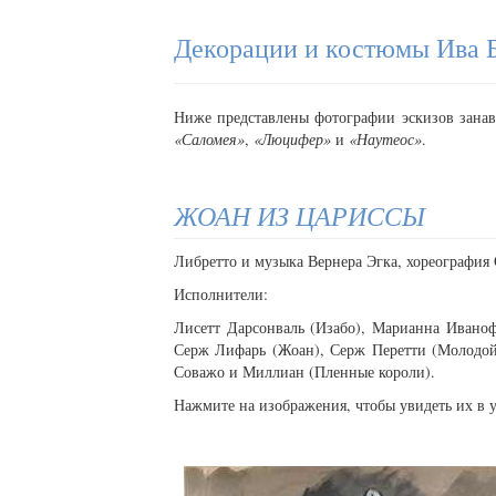
Декорации и костюмы Ива 
Ниже представлены фотографии эскизов занав
«Саломея»
,
«Люцифер»
и
«Наутеос»
.
ЖОАН ИЗ ЦАРИССЫ
Либретто и музыка Вернера Эгка, хореография 
Исполнители:
Лисетт Дарсонваль (Изабо), Марианна Ивано
Серж Лифарь (Жоан), Серж Перетти (Молодой
Соважо и Миллиан (Пленные короли).
Нажмите на изображения, чтобы увидеть их в 